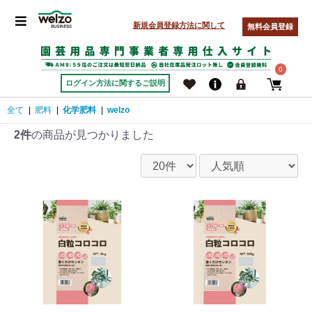
新規会員登録方法に関して
無料会員登録
0
ログイン方法に関するご説明
全て
|
肥料
|
化学肥料
|
welzo
2件
の商品が見つかりました