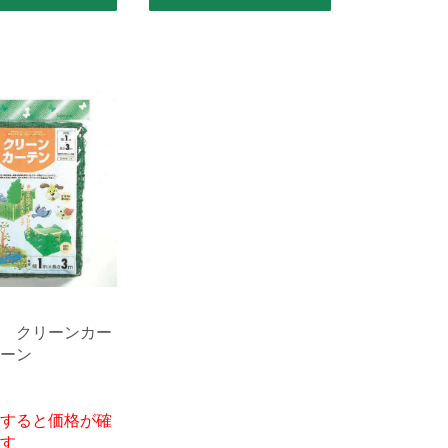
 クリーンカー
ーン
】
すると価格が確
す