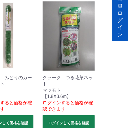
員
ロ
グ
イ
ン
 みどりのカー
クラーク つる花菜ネッ
ト
ト
マツモト
】
【1.8X3.6m】
すると価格が確
ログインすると価格が確
す
認できます
ンして価格を確認
ログインして価格を確認