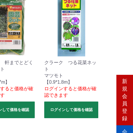
 軒までとどく
クラーク つる花菜ネッ
ト
ト
マツモト
新
.7m】
【0.9*1.8m】
規
すると価格が確
ログインすると価格が確
す
認できます
会
員
ンして価格を確認
ログインして価格を確認
登
録
会