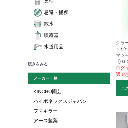
支柱
忌避・捕獲
散水
噴霧器
クラ
水道用品
すだ
マツ
【0.6
続きをみる
ログ
認で
メーカー一覧
ロ
KINCHO園芸
ハイポネックスジャパン
フマキラー
アース製薬