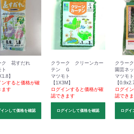
ーク 花すだれ
クラーク クリーンカー
クラーク
モト
テン Ｇ
園芸ネッ
X1.8】
マツモト
マツモト
インすると価格が確
【1X3M】
【0.9x2
きます
ログインすると価格が確
ログイン
認できます
認できま
グインして価格を確認
ログインして価格を確認
ログイ