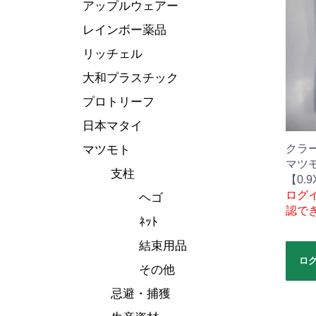
アップルウェアー
レインボー薬品
リッチェル
大和プラスチック
プロトリーフ
日本マタイ
クラ
マツモト
マツ
支柱
【0.9
ログ
ヘゴ
認で
ﾈｯﾄ
結束用品
ロ
その他
忌避・捕獲