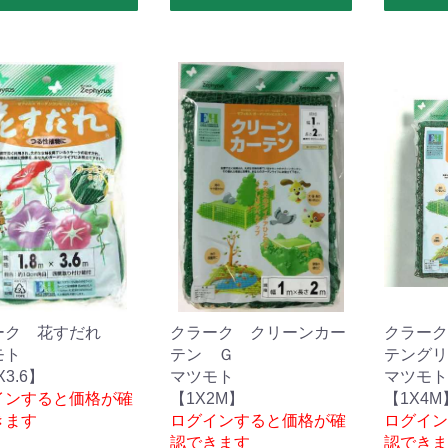
ーク 花すだれ
クラーク クリーンカー
クラーク
モト
テン Ｇ
テングリ
X3.6】
マツモト
マツモト
インすると価格が確
【1X2M】
【1X4M
きます
ログインすると価格が確
ログイン
認できます
認できま