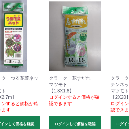
ーク つる花菜ネッ
クラーク 花すだれ
クラーク
マツモト
テンネッ
モト
【1.8X1.8】
マツモト
X2.7m】
ログインすると価格が確
【2X20
インすると価格が確
認できます
ログイン
きます
認できま
グインして価格を確認
ログインして価格を確認
ログイ