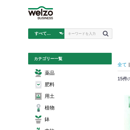
カテゴリー一覧
全て
|
薬品
15件
肥料
用土
植物
鉢