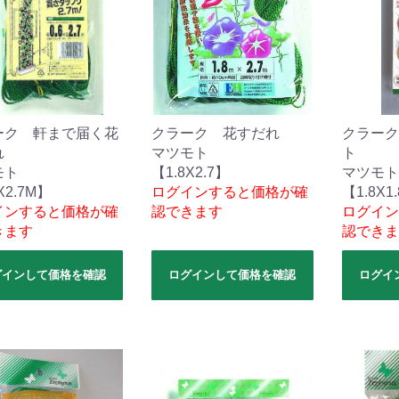
ーク 軒まで届く花
クラーク 花すだれ
クラーク
れ
マツモト
ト
モト
【1.8X2.7】
マツモト
X2.7M】
ログインすると価格が確
【1.8X1
インすると価格が確
認できます
ログイン
きます
認できま
グインして価格を確認
ログインして価格を確認
ログイ