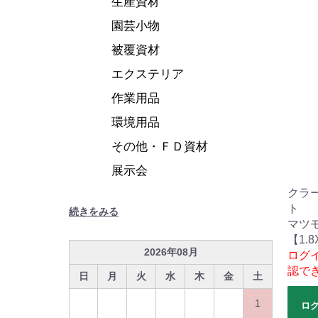
生産資材
園芸小物
被覆資材
エクステリア
作業用品
環境用品
その他・ＦＤ資材
展示会
クラ
ト
続きをみる
マツ
【1.8
2026
年
08
月
ログ
認で
日
月
火
水
木
金
土
1
ロ