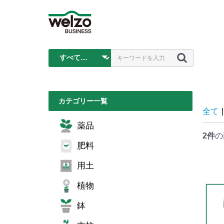
カテゴリー一覧
全て
|
薬品
2件
の
肥料
用土
植物
鉢