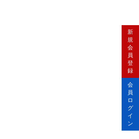
新
規
会
員
登
録
会
員
ロ
グ
イ
ン