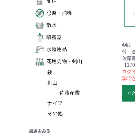
支柱
忌避・捕獲
散水
噴霧器
剣山
水道用品
付 
佐藤
花用刃物・剣山
【17
ログ
鋏
認で
剣山
佐藤産業
ロ
ナイフ
その他
続きをみる