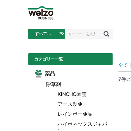
カテゴリー一覧
全て
|
薬品
7件
の
除草剤
KINCHO園芸
アース製薬
レインボー薬品
ハイポネックスジャパ