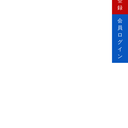
登
録
会
員
ロ
グ
イ
ン