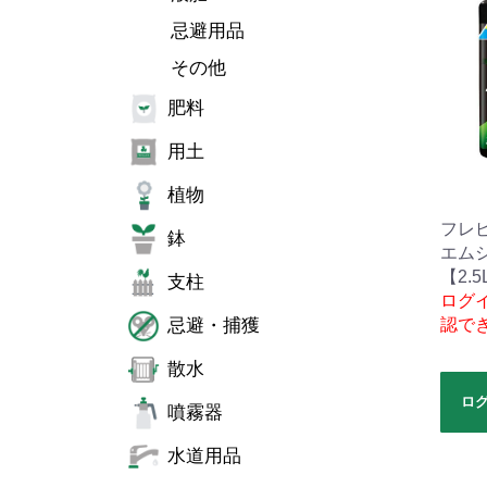
忌避用品
その他
肥料
用土
植物
フレ
鉢
エム
【2.5
支柱
ログ
忌避・捕獲
認で
散水
ロ
噴霧器
水道用品