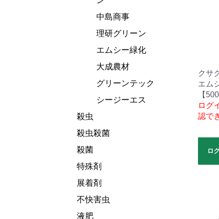
ン
中島商事
理研グリーン
エムシー緑化
大成農材
クサ
グリーンテック
エム
【500
シージーエス
ログ
殺虫
認で
殺虫殺菌
殺菌
ロ
特殊剤
展着剤
不快害虫
液肥