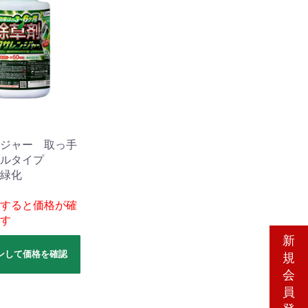
ジャー 取っ手
ルタイプ
緑化
すると価格が確
す
新
ンして価格を確認
規
会
員