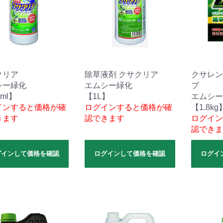
クリア
除草液剤 クサクリア
クサレン
シー緑化
エムシー緑化
プ
ml】
【1L】
エムシー
インすると価格が確
ログインすると価格が確
【1.8kg
きます
認できます
ログイン
認できま
グインして価格を確認
ログインして価格を確認
ログイ