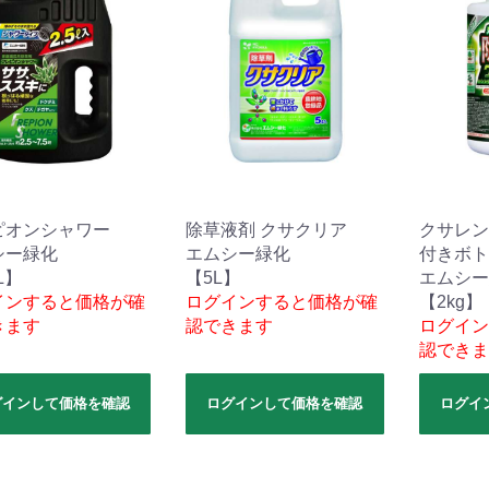
ピオンシャワー
除草液剤 クサクリア
クサレン
シー緑化
エムシー緑化
付きボト
L】
【5L】
エムシー
インすると価格が確
ログインすると価格が確
【2kg】
きます
認できます
ログイン
認できま
グインして価格を確認
ログインして価格を確認
ログイ