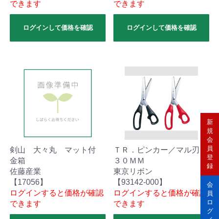
できます
できます
ログインして価格を確認
ログインして価格を確認
新
規
会
員
剣山 大々丸 マット付
ＴＲ．ピンカー／マル刃２
登
金箱
３０ＭＭ
録
佐藤産業
東京リボン
【17056】
【93142-000】
会
ログインすると価格が確認
ログインすると価格が確認
員
ロ
できます
できます
グ