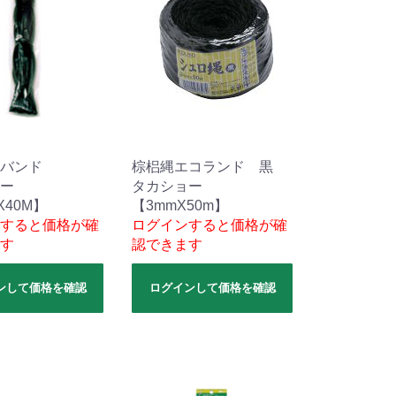
バンド
棕梠縄エコランド 黒
ー
タカショー
X40M】
【3mmX50m】
すると価格が確
ログインすると価格が確
す
認できます
ンして価格を確認
ログインして価格を確認