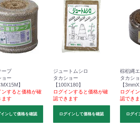
テープ
ジュートムシロ
棕梠縄エ
ショー
タカショー
タカショ
CMX15M】
【100X180】
【3mmX
インすると価格が確
ログインすると価格が確
ログイン
きます
認できます
認できま
グインして価格を確認
ログインして価格を確認
ログイ