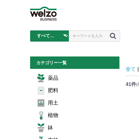
カテゴリー一覧
全て
|
薬品
41件
肥料
用土
植物
鉢