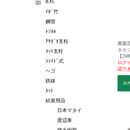
支柱
ｲﾎﾞ竹
鋼管
ﾄﾝﾈﾙ
ｱｻｶﾞｵ支柱
農園
タカ
ﾈｯﾄ支柱
【2M
ｽﾗｲﾄﾞ式
ログ
認で
ヘゴ
鉄線
ロ
ﾈｯﾄ
結束用品
日本マタイ
渡辺泰