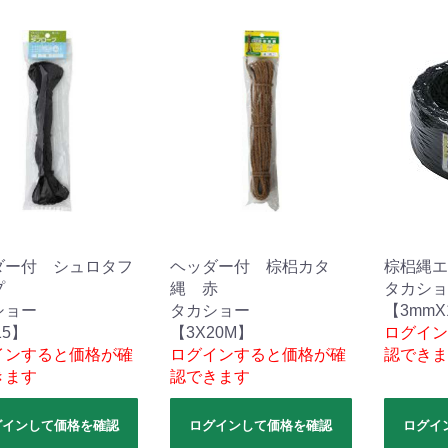
ダー付 シュロタフ
ヘッダー付 棕梠カタ
棕梠縄エ
プ
縄 赤
タカショ
ショー
タカショー
【3mmX
15】
【3X20M】
ログイン
インすると価格が確
ログインすると価格が確
認できま
きます
認できます
グインして価格を確認
ログインして価格を確認
ログイ