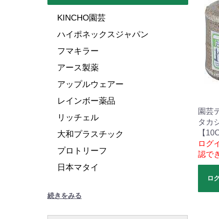
KINCHO園芸
ハイポネックスジャパン
フマキラー
アース製薬
アップルウェアー
レインボー薬品
園芸
リッチェル
タカ
【10
大和プラスチック
ログ
プロトリーフ
認で
日本マタイ
ロ
続きをみる