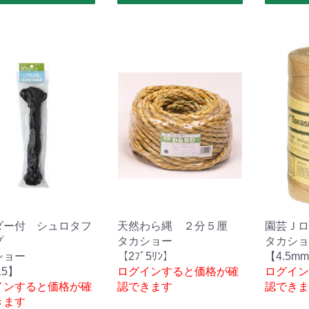
ダー付 シュロタフ
天然わら縄 ２分５厘
園芸Ｊロ
プ
タカショー
タカショ
ショー
【2ﾌﾞ5ﾘﾝ】
【4.5m
15】
ログインすると価格が確
ログイン
インすると価格が確
認できます
認できま
きます