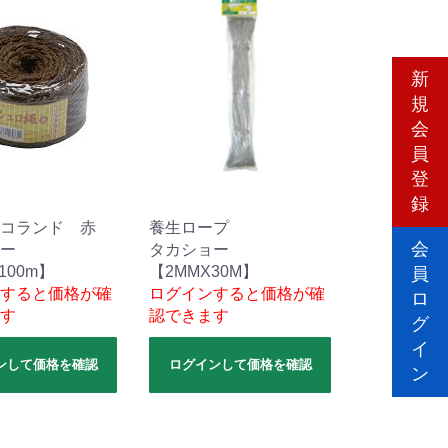
新
規
会
員
登
録
コランド 赤
養生ロープ
会
ー
タカショー
100m】
【2MMX30M】
員
すると価格が確
ログインすると価格が確
ロ
す
認できます
グ
イ
ンして価格を確認
ログインして価格を確認
ン