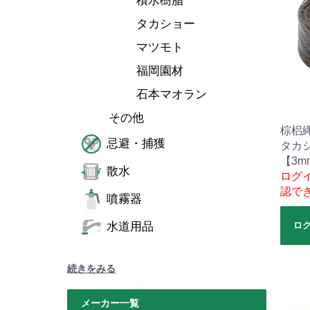
積水樹脂
タカショー
マツモト
福岡園材
石本マオラン
その他
棕梠
忌避・捕獲
タカ
【3m
散水
ログ
認で
噴霧器
水道用品
ロ
続きをみる
メーカー一覧