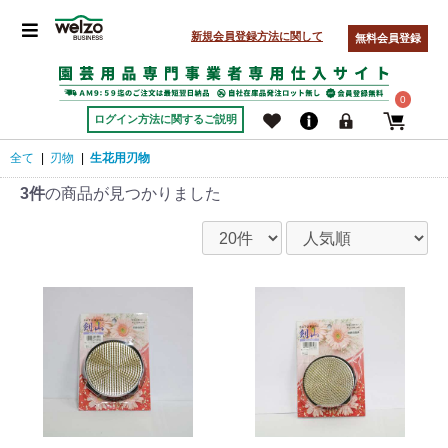
新規会員登録方法に関して
無料会員登録
0
ログイン方法に関するご説明
全て
|
刃物
|
生花用刃物
3件
の商品が見つかりました