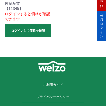
登
佐藤産業
録
【11345】
ログインすると価格が確認
会
できます
員
ロ
グ
ログインして価格を確認
イ
ン
ご利用ガイド
プライバシーポリシー