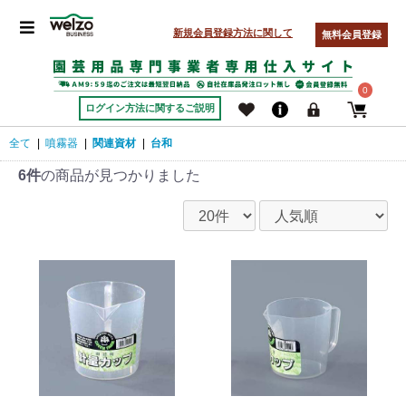
新規会員登録方法に関して
無料会員登録
0
ログイン方法に関するご説明
全て
|
噴霧器
|
関連資材
|
台和
6件
の商品が見つかりました