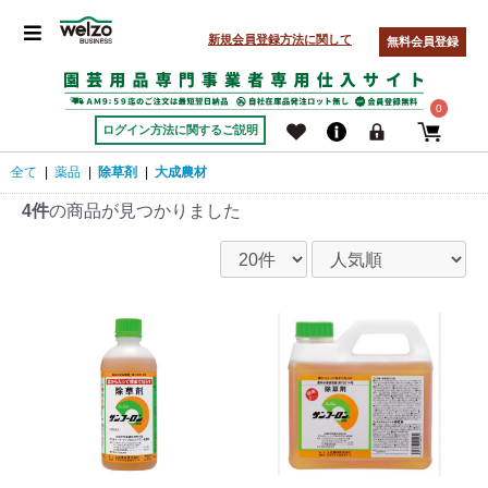
新規会員登録方法に関して
無料会員登録
0
ログイン方法に関するご説明
全て
|
薬品
|
除草剤
|
大成農材
4件
の商品が見つかりました