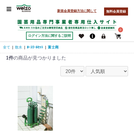
新規会員登録方法に関して
無料会員登録
0
ログイン方法に関するご説明
全て
|
散水
|
ﾎｰｽﾘｰﾙｾｯﾄ
|
富士商
1件
の商品が見つかりました