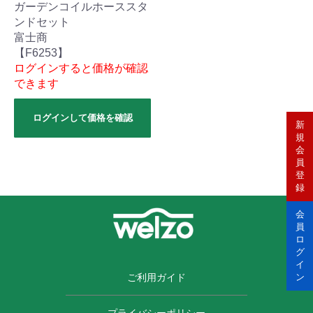
ガーデンコイルホーススタ
ンドセット
富士商
【F6253】
ログインすると価格が確認
できます
ログインして価格を確認
新
規
会
員
登
録
会
員
ロ
グ
イ
ご利用ガイド
ン
プライバシーポリシー