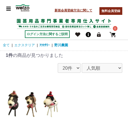
新規会員登録方法に関して
無料会員登録
0
ログイン方法に関するご説明
全て
|
エクステリア
|
ｱｸｾｻﾘｰ
|
野川農園
1件
の商品が見つかりました