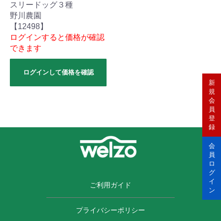
スリードッグ３種
野川農園
【12498】
ログインすると価格が確認
できます
ログインして価格を確認
新
規
会
員
登
録
会
員
ロ
グ
イ
ご利用ガイド
ン
プライバシーポリシー