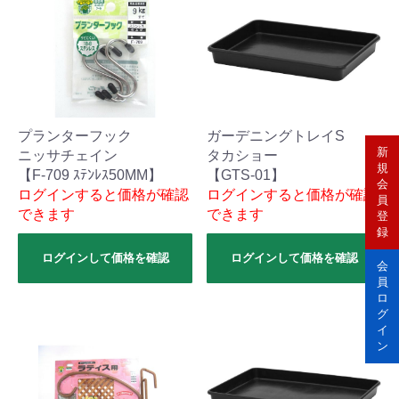
プランターフック
ガーデニングトレイS
新
ニッサチェイン
タカショー
規
【F-709 ｽﾃﾝﾚｽ50MM】
【GTS-01】
会
ログインすると価格が確認
ログインすると価格が確認
員
できます
できます
登
録
ログインして価格を確認
ログインして価格を確認
会
員
ロ
グ
イ
ン