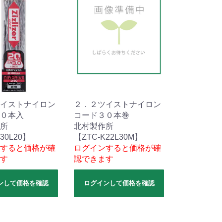
イストナイロン
２．２ツイストナイロン
０本入
コード３０本巻
所
北村製作所
30L20】
【ZTC-K22L30M】
すると価格が確
ログインすると価格が確
す
認できます
ンして価格を確認
ログインして価格を確認