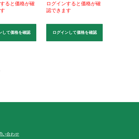
すると価格が確
ログインすると価格が確
す
認できます
ンして価格を確認
ログインして価格を確認
へ
問い合わせ