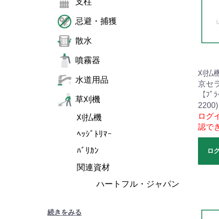
支柱
忌避・捕獲
散水
噴霧器
刈払
水道用品
京セ
【ﾌﾟﾗｲ
草刈機
2200
ログ
刈払機
認で
ﾍｯｼﾞﾄﾘﾏｰ
ﾊﾞﾘｶﾝ
ロ
関連資材
ハートフル・ジャパン
続きをみる