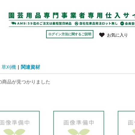
ログイン方法に関するご説明
お気に入り
草刈機
|
関連資材
の商品が見つかりました