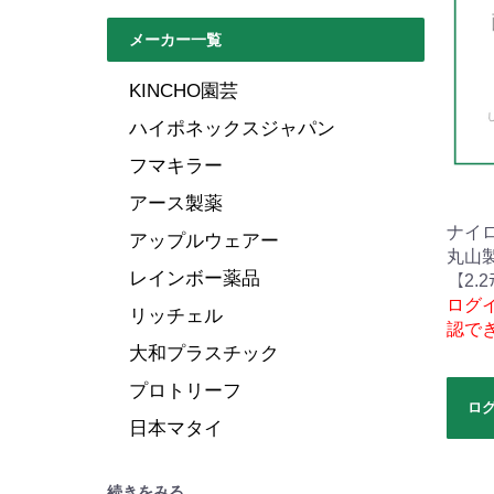
メーカー一覧
KINCHO園芸
ハイポネックスジャパン
フマキラー
アース製薬
ナイ
アップルウェアー
丸山
レインボー薬品
【2.2
ログ
リッチェル
認で
大和プラスチック
プロトリーフ
ロ
日本マタイ
続きをみる