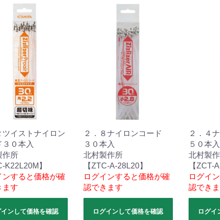
２ツイストナイロン
２．８ナイロンコード
２．４
ド３０本入
３０本入
５０本入
製作所
北村製作所
北村製作
-K22L20M】
【ZTC-A-28L20】
【ZCT-A
インすると価格が確
ログインすると価格が確
ログイン
きます
認できます
認できま
グインして価格を確認
ログインして価格を確認
ログイ