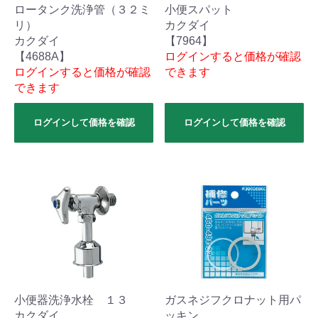
ロータンク洗浄管（３２ミ
小便スパット
リ）
カクダイ
カクダイ
【7964】
【4688A】
ログインすると価格が確認
ログインすると価格が確認
できます
できます
ログインして価格を確認
ログインして価格を確認
小便器洗浄水栓 １３
ガスネジフクロナット用パ
カクダイ
ッキン