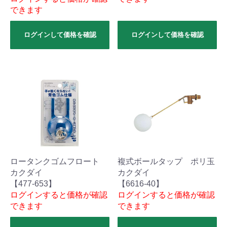
できます
ログインして価格を確認
ログインして価格を確認
ロータンクゴムフロート
複式ボールタップ ポリ玉
カクダイ
カクダイ
【477-653】
【6616-40】
ログインすると価格が確認
ログインすると価格が確認
できます
できます