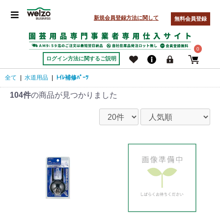
新規会員登録方法に関して
無料会員登録
0
ログイン方法に関するご説明
全て
|
水道用品
|
ﾄｲﾚ補修ﾊﾟｰﾂ
104件
の商品が見つかりました