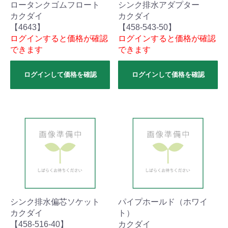
ロータンクゴムフロート
シンク排水アダプター
カクダイ
カクダイ
【4643】
【458-543-50】
ログインすると価格が確認
ログインすると価格が確認
できます
できます
ログインして価格を確認
ログインして価格を確認
シンク排水偏芯ソケット
パイプホールド（ホワイ
カクダイ
ト）
【458-516-40】
カクダイ