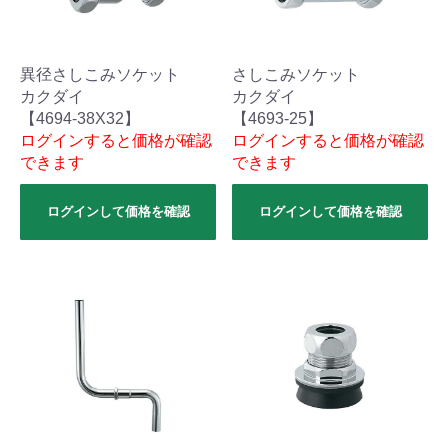
異径さしこみソケット
さしこみソケット
カクダイ
カクダイ
【4694-38X32】
【4693-25】
ログインすると価格が確認
ログインすると価格が確認
できます
できます
ログインして価格を確認
ログインして価格を確認