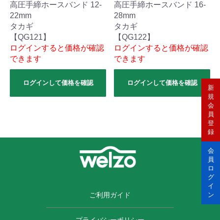
高圧手締ホースバンド 12-
高圧手締ホースバンド 16-
22mm
28mm
タカギ
タカギ
【QG121】
【QG122】
ログインすると価格が確認
ログインすると価格が確認
できます
できます
ログインして価格を確認
ログインして価格を確認
新
規
会
員
登
録
会
員
ロ
グ
イ
ご利用ガイド
ン
プライバシーポリシー