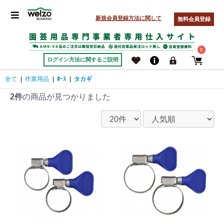
新規会員登録方法に関して
無料会員登録
0
ログイン方法に関するご説明
全て
|
作業用品
|
ﾎｰｽ
|
タカギ
2件
の商品が見つかりました