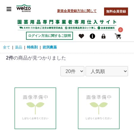
新規会員登録方法に関して
無料会員登録
0
ログイン方法に関するご説明
全て
|
薬品
|
特殊剤
|
岩渕農薬
2件
の商品が見つかりました