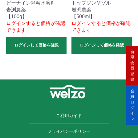
ビーナイン顆粒水溶剤
トップジンＭゾル
岩渕農薬
岩渕農薬
【100g】
【500ml】
ログインすると価格が確認
ログインすると価格が確認
できます
できます
ログインして価格を確認
ログインして価格を確認
新
規
会
員
登
録
会
員
ロ
グ
イ
ご利用ガイド
ン
プライバシーポリシー