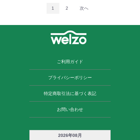
1
2
次へ
ご利用ガイド
プライバシーポリシー
特定商取引法に基づく表記
お問い合わせ
2026
年
08
月