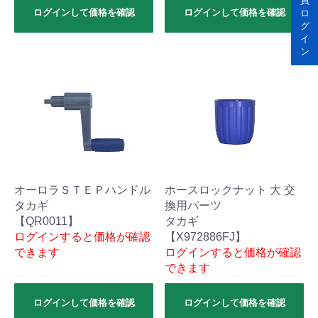
員
ログインして価格を確認
ログインして価格を確認
ロ
グ
イ
ン
オーロラＳＴＥＰハンドル
ホースロックナット 大 交
タカギ
換用パーツ
【QR0011】
タカギ
ログインすると価格が確認
【X972886FJ】
できます
ログインすると価格が確認
できます
ログインして価格を確認
ログインして価格を確認