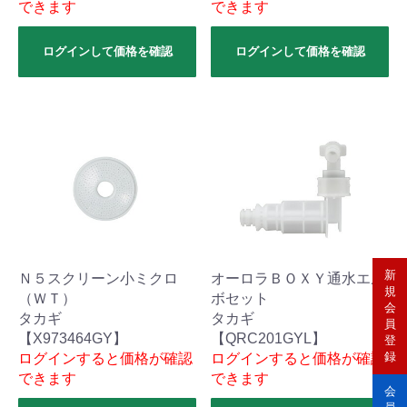
できます
できます
ログインして価格を確認
ログインして価格を確認
新
Ｎ５スクリーン小ミクロ
オーロラＢＯＸＹ通水エル
規
（ＷＴ）
ボセット
会
タカギ
タカギ
員
【X973464GY】
【QRC201GYL】
登
録
ログインすると価格が確認
ログインすると価格が確認
できます
できます
会