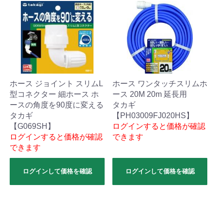
ホース ジョイント スリムL
ホース ワンタッチスリムホ
型コネクター 細ホース ホ
ース 20M 20m 延長用
ースの角度を90度に変える
タカギ
タカギ
【PH03009FJ020HS】
【G069SH】
ログインすると価格が確認
ログインすると価格が確認
できます
できます
ログインして価格を確認
ログインして価格を確認