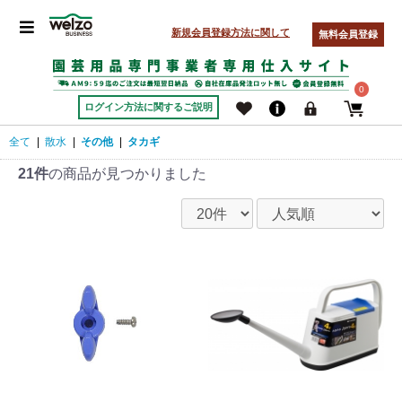
新規会員登録方法に関して
無料会員登録
0
ログイン方法に関するご説明
全て
|
散水
|
その他
|
タカギ
21件
の商品が見つかりました