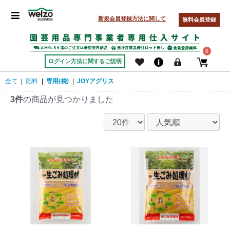
新規会員登録方法に関して
無料会員登録
0
ログイン方法に関するご説明
全て
|
肥料
|
専用(袋)
|
JOYアグリス
3件
の商品が見つかりました