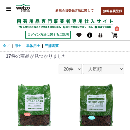
新規会員登録方法に関して
無料会員登録
0
ログイン方法に関するご説明
全て
|
用土
|
単体用土
|
三浦園芸
17件
の商品が見つかりました