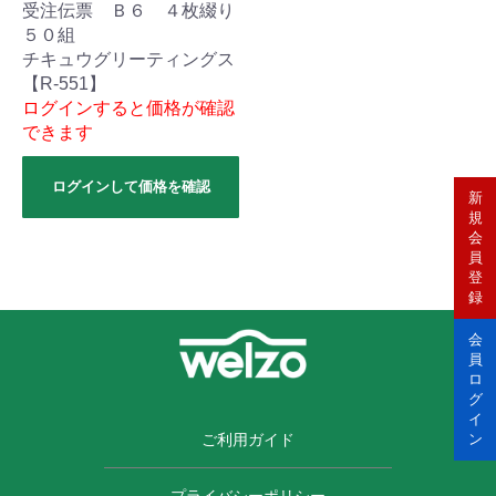
受注伝票 Ｂ６ ４枚綴り
５０組
チキュウグリーティングス
【R-551】
ログインすると価格が確認
できます
ログインして価格を確認
新
規
会
員
登
録
会
員
ロ
グ
イ
ご利用ガイド
ン
プライバシーポリシー