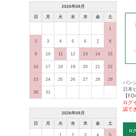
2026
年
08
月
日
月
火
水
木
金
土
1
2
3
4
5
6
7
8
9
10
11
12
13
14
15
16
17
18
19
20
21
22
23
24
25
26
27
28
29
パン
日本
30
31
【FD4
ログ
認で
2026
年
09
月
日
月
火
水
木
金
土
ロ
1
2
3
4
5