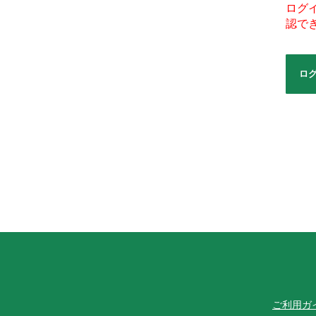
ログ
認で
ロ
ご利用ガ