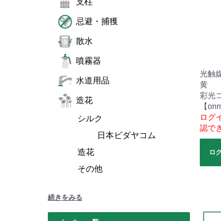
支柱
忌避・捕獲
散水
噴霧器
光触
水道用品
黄
彩光
造花
【onm
ログ
シルク
認で
日本ビダヤコム
造花
ロ
その他
続きをみる