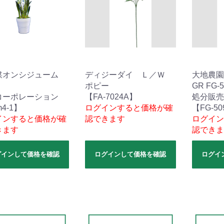
媒オンシジューム
ディジーダイ Ｌ／Ｗ
大地農園
ポピー
GR FG-5
コーポレーション
【FA-7024A】
処分販売
4-1】
ログインすると価格が確
【FG-50
インすると価格が確
認できます
ログイン
きます
認できま
グインして価格を確認
ログインして価格を確認
ログイ