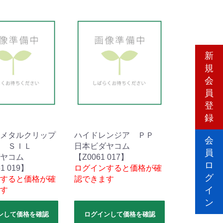
新
規
会
員
登
録
メタルクリップ
ハイドレンジア ＰＰ
会
 ＳＩＬ
日本ビダヤコム
員
ヤコム
【Z0061 017】
ロ
1 019】
ログインすると価格が確
グ
すると価格が確
認できます
イ
す
ン
ンして価格を確認
ログインして価格を確認