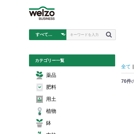
カテゴリー一覧
全て
|
薬品
76件
肥料
用土
植物
鉢