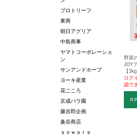
ン
プロトリーフ
東商
朝日アグリア
中島商事
ヤマトコーポレーショ
野菜
ン
JOY
サンアンドホープ
【3k
ログ
ヨーキ産業
認で
花ごころ
ロ
京成バラ園
籐吉郎企画
粂谷商店
ｓｏｗａｒｅ