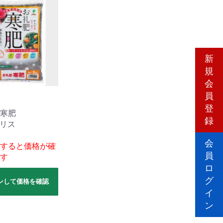
新
規
会
員
登
寒肥
録
グリス
会
すると価格が確
員
す
ロ
グ
ンして価格を確認
イ
ン