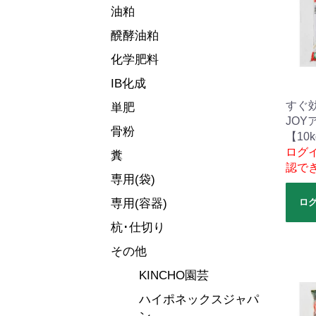
油粕
醗酵油粕
化学肥料
IB化成
すぐ
単肥
JOY
骨粉
【10
ログ
糞
認で
専用(袋)
専用(容器)
ロ
杭･仕切り
その他
KINCHO園芸
ハイポネックスジャパ