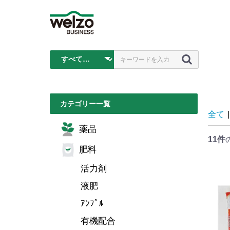
カテゴリー一覧
全て
|
薬品
11件
肥料
活力剤
液肥
ｱﾝﾌﾟﾙ
有機配合