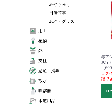
みやちゅう
日清商事
JOYアグリス
用土
植物
鉢
赤ア
支柱
JOY
【60
忌避・捕獲
ログ
認で
散水
噴霧器
ロ
水道用品