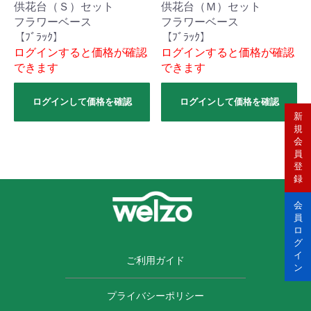
供花台（Ｓ）セット
供花台（Ｍ）セット
フラワーベース
フラワーベース
【ﾌﾞﾗｯｸ】
【ﾌﾞﾗｯｸ】
ログインすると価格が確認
ログインすると価格が確認
できます
できます
ログインして価格を確認
ログインして価格を確認
新
規
会
員
登
録
会
員
ロ
グ
イ
ご利用ガイド
ン
プライバシーポリシー