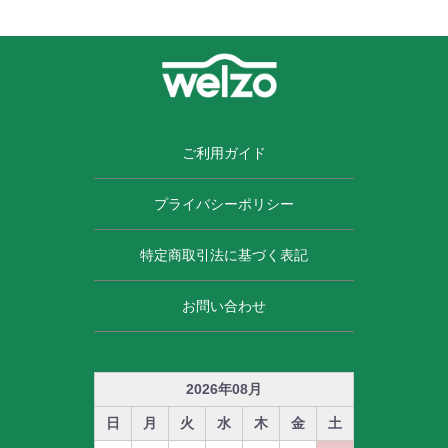
ご利用ガイド
プライバシーポリシー
特定商取引法に基づく表記
お問い合わせ
2026
年
08
月
日
月
火
水
木
金
土