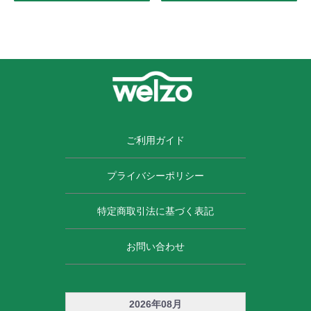
ご利用ガイド
プライバシーポリシー
特定商取引法に基づく表記
お問い合わせ
2026
年
08
月