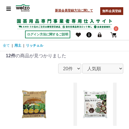
新規会員登録方法に関して
無料会員登録
0
ログイン方法に関するご説明
全て
|
用土
|
リッチェル
12件
の商品が見つかりました