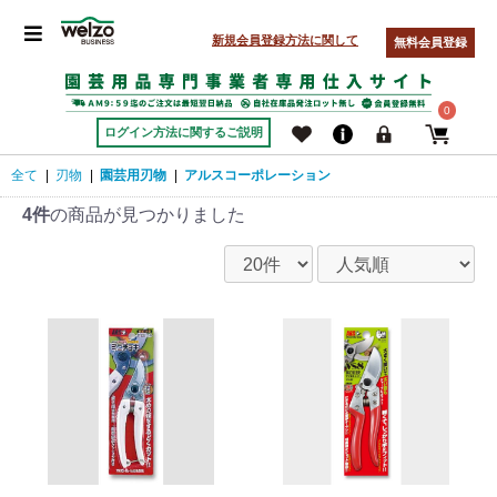
新規会員登録方法に関して
無料会員登録
0
ログイン方法に関するご説明
全て
|
刃物
|
園芸用刃物
|
アルスコーポレーション
4件
の商品が見つかりました