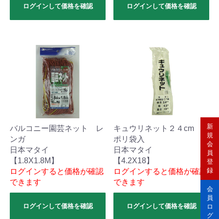
ログインして価格を確認
ログインして価格を確認
新
バルコニー園芸ネット レ
キュウリネット２４cm
規
ンガ
ポリ袋入
会
日本マタイ
日本マタイ
員
【1.8X1.8M】
【4.2X18】
登
録
ログインすると価格が確認
ログインすると価格が確認
できます
できます
会
員
ログインして価格を確認
ログインして価格を確認
ロ
グ