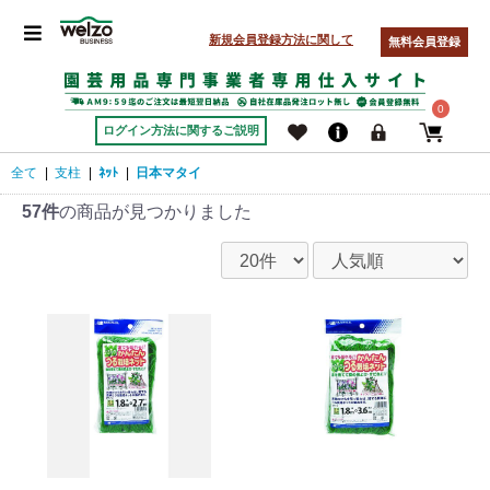
新規会員登録方法に関して
無料会員登録
0
ログイン方法に関するご説明
全て
|
支柱
|
ﾈｯﾄ
|
日本マタイ
57件
の商品が見つかりました