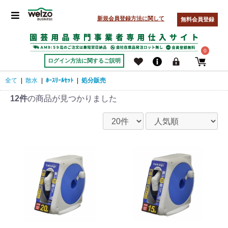
新規会員登録方法に関して
無料会員登録
0
ログイン方法に関するご説明
全て
|
散水
|
ﾎｰｽﾘｰﾙｾｯﾄ
|
処分販売
12件
の商品が見つかりました