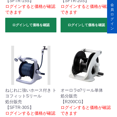
【SFTR-15S】
【SFTR-20S】
会
ログインすると価格が確認
ログインすると価格が確認
員
できます
できます
ロ
グ
イ
ログインして価格を確認
ログインして価格を確認
ン
ねじれに強いホース付き ト
オーロラα?リール単体
ヨフィットSリール
処分販売
処分販売
【R200CG】
【SFTR-30S】
ログインすると価格が確認
ログインすると価格が確認
できます